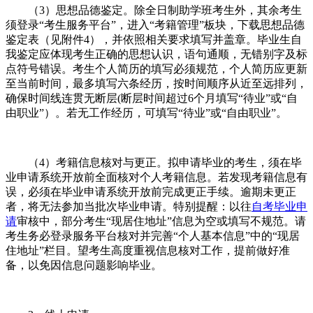
（3）思想品德鉴定。除全日制助学班考生外，其余考生
须登录“考生服务平台”，进入“考籍管理”板块，下载思想品德
鉴定表（见附件4），并依照相关要求填写并盖章。毕业生自
我鉴定应体现考生正确的思想认识，语句通顺，无错别字及标
点符号错误。考生个人简历的填写必须规范，个人简历应更新
至当前时间，最多填写六条经历，按时间顺序从近至远排列，
确保时间线连贯无断层(断层时间超过6个月填写“待业”或“自
由职业”）。若无工作经历，可填写“待业”或“自由职业”。
（4）考籍信息核对与更正。拟申请毕业的考生，须在毕
业申请系统开放前全面核对个人考籍信息。若发现考籍信息有
误，必须在毕业申请系统开放前完成更正手续。逾期未更正
者，将无法参加当批次毕业申请。特别提醒：以往
自考毕业申
请
审核中，部分考生“现居住地址”信息为空或填写不规范。请
考生务必登录服务平台核对并完善“个人基本信息”中的“现居
住地址”栏目。望考生高度重视信息核对工作，提前做好准
备，以免因信息问题影响毕业。