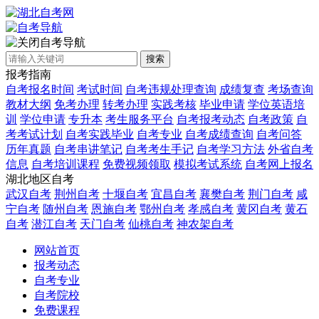
自考导航
搜索
报考指南
自考报名时间
考试时间
自考违规处理查询
成绩复查
考场查询
教材大纲
免考办理
转考办理
实践考核
毕业申请
学位英语培
训
学位申请
专升本
考生服务平台
自考报考动态
自考政策
自
考考试计划
自考实践毕业
自考专业
自考成绩查询
自考问答
历年真题
自考串讲笔记
自考考生手记
自考学习方法
外省自考
信息
自考培训课程
免费视频领取
模拟考试系统
自考网上报名
湖北地区自考
武汉自考
荆州自考
十堰自考
宜昌自考
襄樊自考
荆门自考
咸
宁自考
随州自考
恩施自考
鄂州自考
孝感自考
黄冈自考
黄石
自考
潜江自考
天门自考
仙桃自考
神农架自考
网站首页
报考动态
自考专业
自考院校
免费课程