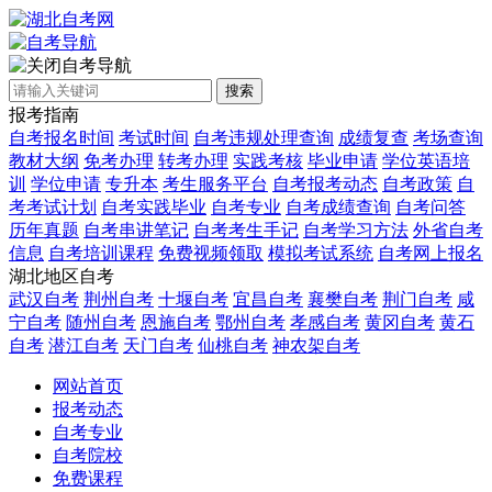
自考导航
搜索
报考指南
自考报名时间
考试时间
自考违规处理查询
成绩复查
考场查询
教材大纲
免考办理
转考办理
实践考核
毕业申请
学位英语培
训
学位申请
专升本
考生服务平台
自考报考动态
自考政策
自
考考试计划
自考实践毕业
自考专业
自考成绩查询
自考问答
历年真题
自考串讲笔记
自考考生手记
自考学习方法
外省自考
信息
自考培训课程
免费视频领取
模拟考试系统
自考网上报名
湖北地区自考
武汉自考
荆州自考
十堰自考
宜昌自考
襄樊自考
荆门自考
咸
宁自考
随州自考
恩施自考
鄂州自考
孝感自考
黄冈自考
黄石
自考
潜江自考
天门自考
仙桃自考
神农架自考
网站首页
报考动态
自考专业
自考院校
免费课程