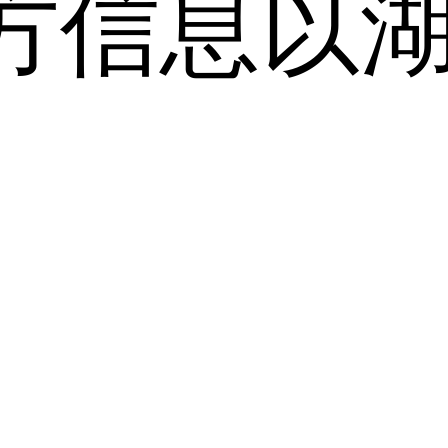
方信息以
。