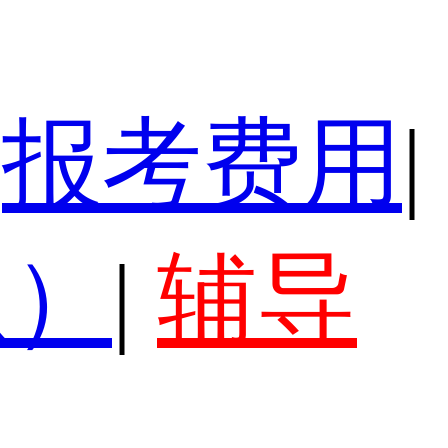
报考费用
|
认）
|
辅导