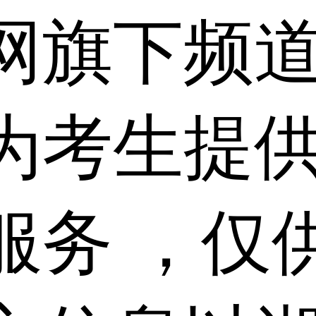
网旗下频
为考生提
服务 ，仅