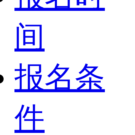
间
报名条
件