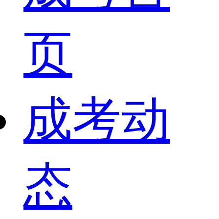
页
成考动
态