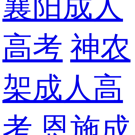
襄阳成人
高考
神农
架成人高
考
恩施成