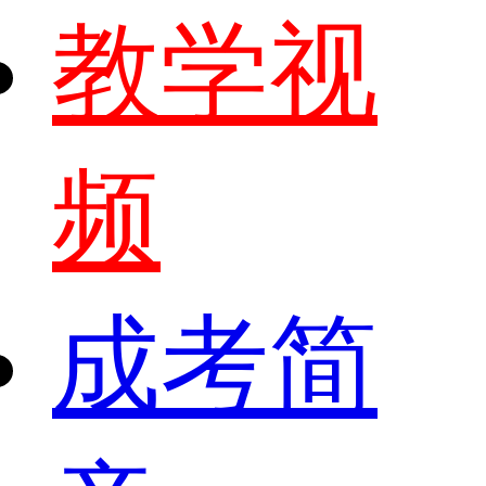
教学视
频
成考简