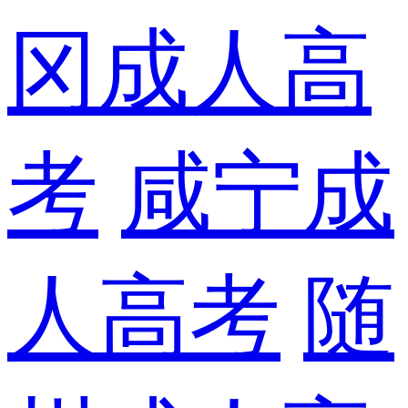
冈成人高
考
咸宁成
人高考
随