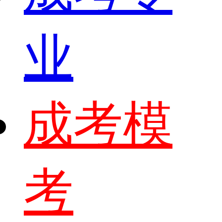
业
成考模
考