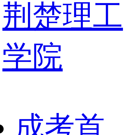
荆楚理工
学院
成考首