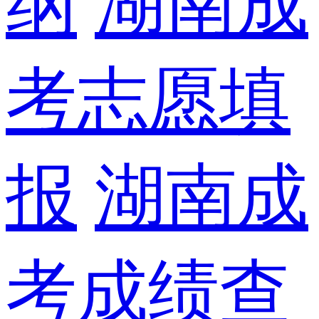
纲
湖南成
考志愿填
报
湖南成
考成绩查