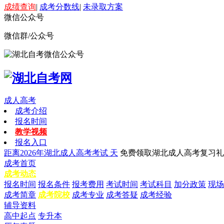
成绩查询
|
成考分数线
|
未录取方案
微信公众号
微信群/公众号
成人高考
成考介绍
报名时间
教学视频
报名入口
距离2026年湖北成人高考考试
天
免费领取湖北成人高考复习礼
成考首页
成考动态
报名时间
报名条件
报考费用
考试时间
考试科目
加分政策
现场
成考简章
成考院校
成考专业
成考答疑
成考经验
辅导资料
高中起点
专升本