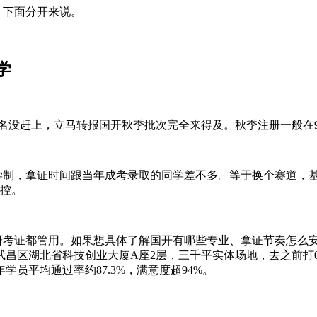
。下面分开来说。
学
名没赶上，立马转报国开秋季批次完全来得及。秋季注册一般在
制，拿证时间跟当年成考录取的同学差不多。等于换个赛道，
可控。
考证都管用。如果想具体了解国开有哪些专业、拿证节奏怎么
北省科技创业大厦A座2层，三千平实体场地，去之前打027-8664
学员平均通过率约87.3%，满意度超94%。