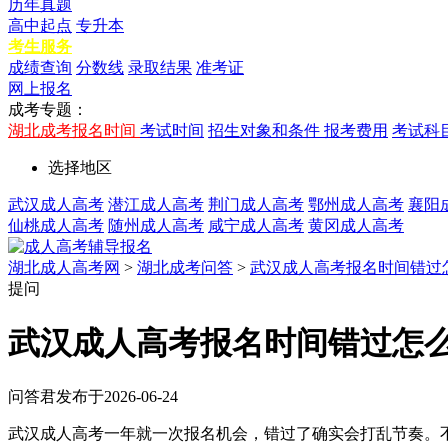
历年真题
高中起点
专升本
考生服务
成绩查询
分数线
录取结果
准考证
网上报名
成考专题：
湖北成考报名时间
考试时间
招生对象和条件
报考费用
考试科
选择地区
武汉成人高考
潜江成人高考
荆门成人高考
鄂州成人高考
襄阳
仙桃成人高考
随州成人高考
咸宁成人高考
黄冈成人高考
湖北成人高考网
>
湖北成考问答
>
武汉成人高考报名时间错过
提问
武汉成人高考报名时间错过怎
问答君
发布于2026-06-24
武汉成人高考一年就一次报名机会，错过了确实会打乱节奏。