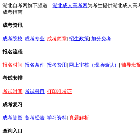
湖北自考网旗下频道：
湖北成人高考网
为考生提供湖北成人高
成考指南
成考资讯
成考院校
|
成考专业
|
成考简章
|
招生政策
|
加分免考
报名流程
报名时间
|
报名条件
|
报考费用
|
网上审核（现场确认）
|
辅导班
考试安排
考试时间
|
考试科目
|
打印准考证
成考复习
成考答疑
|
备考经验
|
学习资料
|
真题解析
查询入口