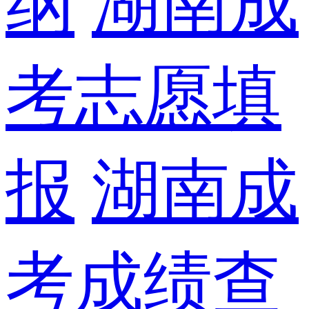
纲
湖南成
考志愿填
报
湖南成
考成绩查