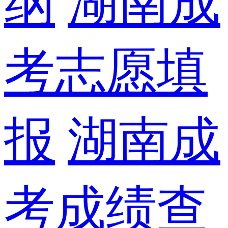
纲
湖南成
考志愿填
报
湖南成
考成绩查