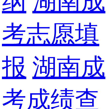
纲
湖南成
考志愿填
报
湖南成
考成绩查