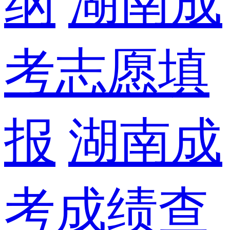
纲
湖南成
考志愿填
报
湖南成
考成绩查