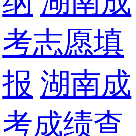
纲
湖南成
考志愿填
报
湖南成
考成绩查