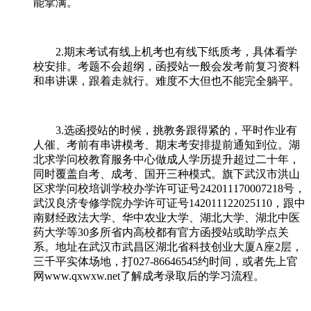
能拿满。
2.期末考试有线上机考也有线下纸质考，具体看学
校安排。考题不会超纲，函授站一般会发考前复习资料
和串讲课，跟着走就行。难度不大但也不能完全躺平。
3.选函授站的时候，挑教务跟得紧的，平时作业有
人催、考前有串讲模考、期末考安排提前通知到位。湖
北求学问校教育服务中心做成人学历提升超过二十年，
同时覆盖自考、成考、国开三种模式。旗下武汉市洪山
区求学问校培训学校办学许可证号242011170007218号，
武汉良济专修学院办学许可证号142011122025110，跟中
南财经政法大学、华中农业大学、湖北大学、湖北中医
药大学等30多所省内高校都有官方函授站或助学点关
系。地址在武汉市武昌区湖北省科技创业大厦A座2层，
三千平实体场地，打027-86646545约时间，或者先上官
网www.qxwxw.net了解成考录取后的学习流程。