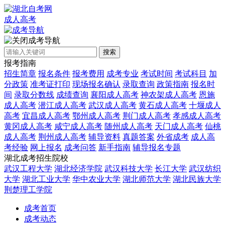
成人高考
成考导航
搜索
报考指南
招生简章
报名条件
报考费用
成考专业
考试时间
考试科目
加
分政策
准考证打印
现场报名确认
录取查询
政策指南
报名时
间
录取分数线
成绩查询
襄阳成人高考
神农架成人高考
恩施
成人高考
潜江成人高考
武汉成人高考
黄石成人高考
十堰成人
高考
宜昌成人高考
鄂州成人高考
荆门成人高考
孝感成人高考
黄冈成人高考
咸宁成人高考
随州成人高考
天门成人高考
仙桃
成人高考
荆州成人高考
辅导资料
真题答案
外省成考
成人高
考经验
网上报名
成考问答
新手指南
辅导报名专题
湖北成考招生院校
武汉工程大学
湖北经济学院
武汉科技大学
长江大学
武汉纺织
大学
湖北工业大学
华中农业大学
湖北师范大学
湖北民族大学
荆楚理工学院
成考首页
成考动态