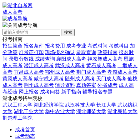
成人高考
成考导航
搜索
报考指南
招生简章
报名条件
报考费用
成考专业
考试时间
考试科目
加
分政策
准考证打印
现场报名确认
录取查询
政策指南
报名时
间
录取分数线
成绩查询
襄阳成人高考
神农架成人高考
恩施
成人高考
潜江成人高考
武汉成人高考
黄石成人高考
十堰成人
高考
宜昌成人高考
鄂州成人高考
荆门成人高考
孝感成人高考
黄冈成人高考
咸宁成人高考
随州成人高考
天门成人高考
仙桃
成人高考
荆州成人高考
辅导资料
真题答案
外省成考
成人高
考经验
网上报名
成考问答
新手指南
辅导报名专题
湖北成考招生院校
武汉工程大学
湖北经济学院
武汉科技大学
长江大学
武汉纺织
大学
湖北工业大学
华中农业大学
湖北师范大学
湖北民族大学
荆楚理工学院
成考首页
成考动态