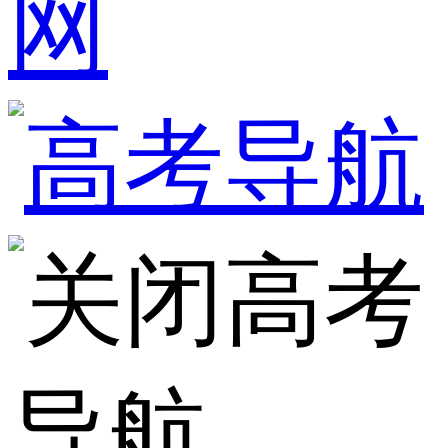
网
高考
导航