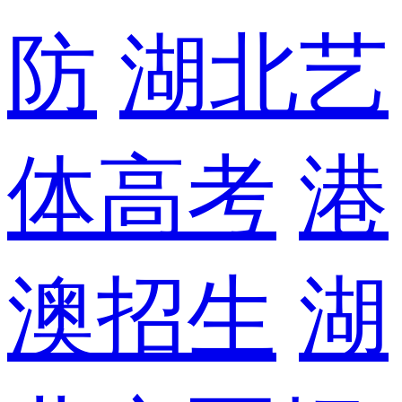
防
湖北艺
体高考
港
澳招生
湖