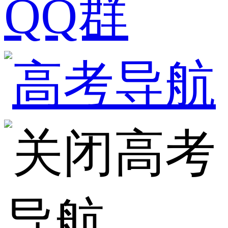
QQ群
高考
导航