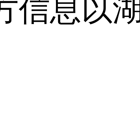
方信息以
。