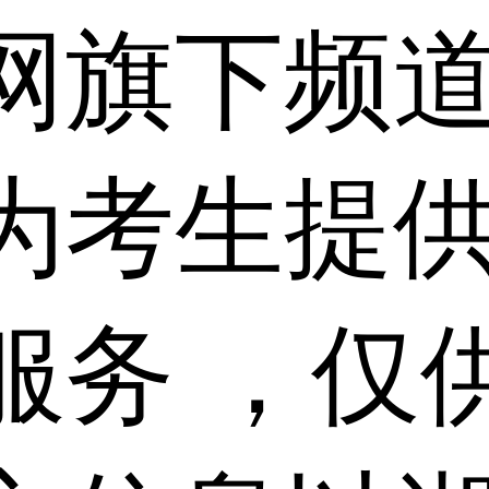
网旗下频
为考生提
服务 ，仅