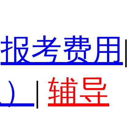
报考费用
|
认）
|
辅导