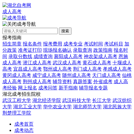
成人高考
成考导航
搜索
报考指南
招生简章
报名条件
报考费用
成考专业
考试时间
考试科目
加
分政策
准考证打印
现场报名确认
录取查询
政策指南
报名时
间
录取分数线
成绩查询
襄阳成人高考
神农架成人高考
恩施
成人高考
潜江成人高考
武汉成人高考
黄石成人高考
十堰成人
高考
宜昌成人高考
鄂州成人高考
荆门成人高考
孝感成人高考
黄冈成人高考
咸宁成人高考
随州成人高考
天门成人高考
仙桃
成人高考
荆州成人高考
辅导资料
真题答案
外省成考
成人高
考经验
网上报名
成考问答
新手指南
辅导报名专题
湖北成考招生院校
武汉工程大学
湖北经济学院
武汉科技大学
长江大学
武汉纺织
大学
湖北工业大学
华中农业大学
湖北师范大学
湖北民族大学
荆楚理工学院
成考首页
成考动态