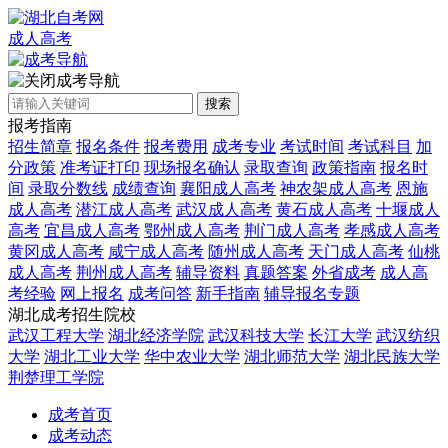
成人高考
成考导航
搜索
报考指南
招生简章
报名条件
报考费用
成考专业
考试时间
考试科目
加
分政策
准考证打印
现场报名确认
录取查询
政策指南
报名时
间
录取分数线
成绩查询
襄阳成人高考
神农架成人高考
恩施
成人高考
潜江成人高考
武汉成人高考
黄石成人高考
十堰成人
高考
宜昌成人高考
鄂州成人高考
荆门成人高考
孝感成人高考
黄冈成人高考
咸宁成人高考
随州成人高考
天门成人高考
仙桃
成人高考
荆州成人高考
辅导资料
真题答案
外省成考
成人高
考经验
网上报名
成考问答
新手指南
辅导报名专题
湖北成考招生院校
武汉工程大学
湖北经济学院
武汉科技大学
长江大学
武汉纺织
大学
湖北工业大学
华中农业大学
湖北师范大学
湖北民族大学
荆楚理工学院
成考首页
成考动态