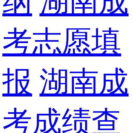
纲
湖南成
考志愿填
报
湖南成
考成绩查