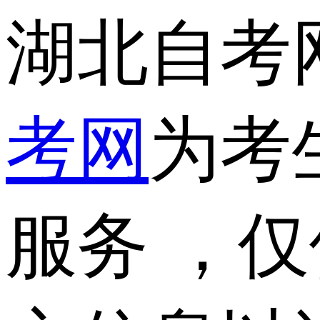
湖北自考
考网
为考
服务 ，