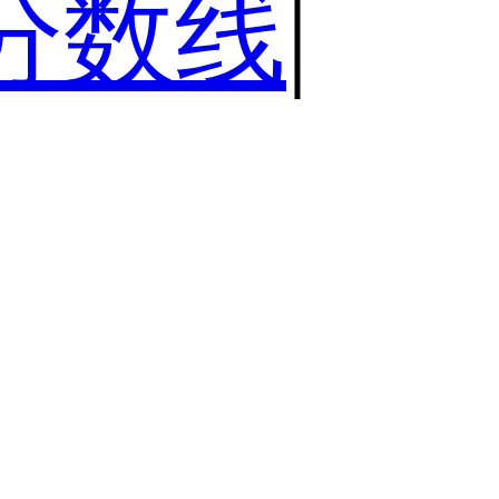
分数线
|