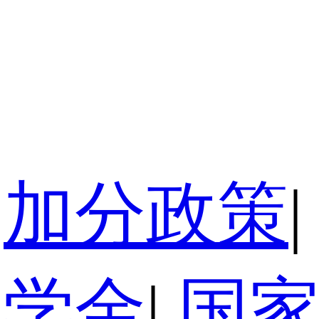
加分政策
|
奖学金
|
国