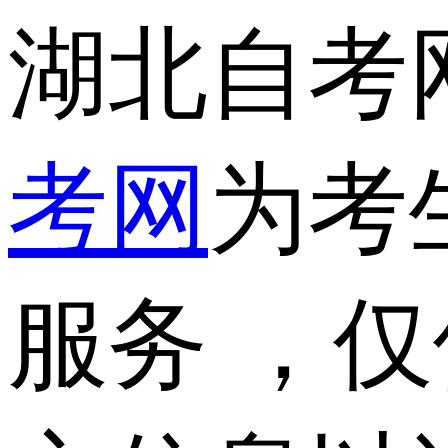
湖北自考
考网
为考
服务 ，