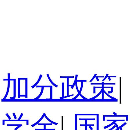
加分政策
|
奖学金
|
国