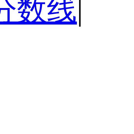
分数线
|