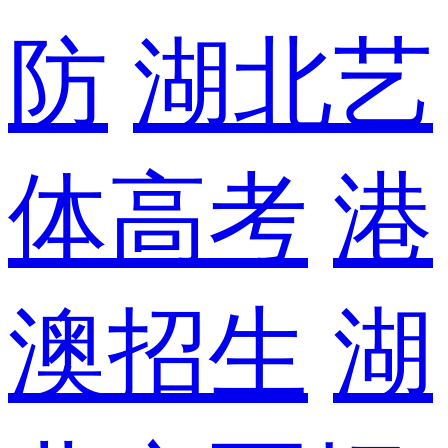
防
湖北艺
体高考
港
澳招生
湖