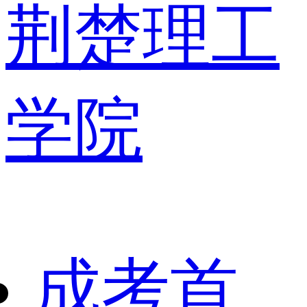
荆楚理工
学院
成考首