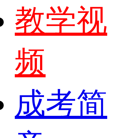
教学视
频
成考简