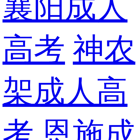
襄阳成人
高考
神农
架成人高
考
恩施成