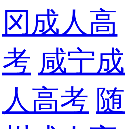
冈成人高
考
咸宁成
人高考
随