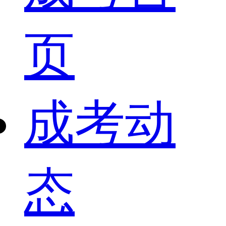
页
成考动
态