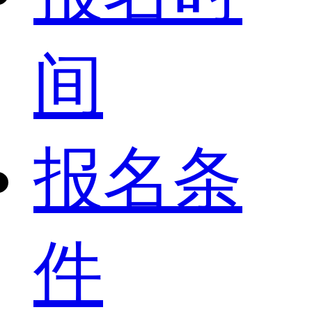
间
报名条
件