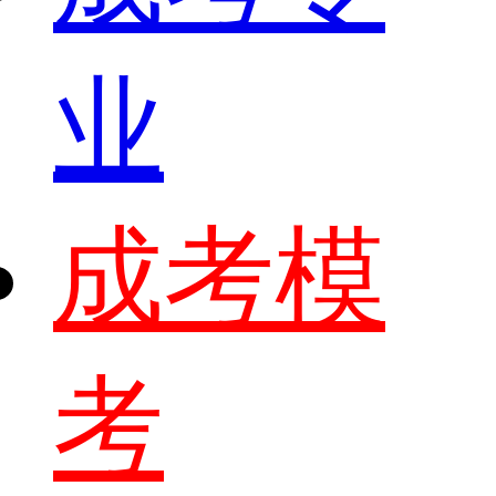
业
成考模
考