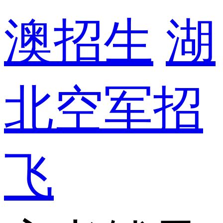
澳招生
湖
北空军招
飞