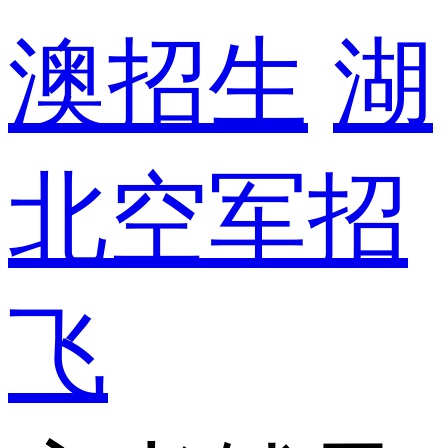
澳招生
湖
北空军招
飞