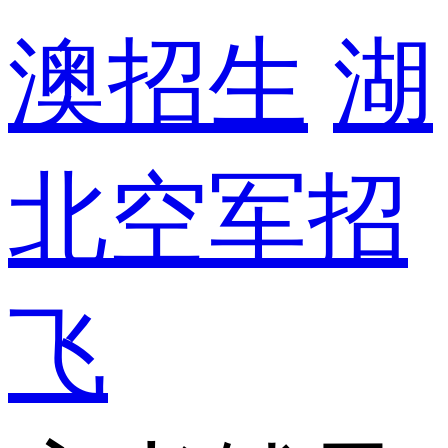
澳招生
湖
北空军招
飞