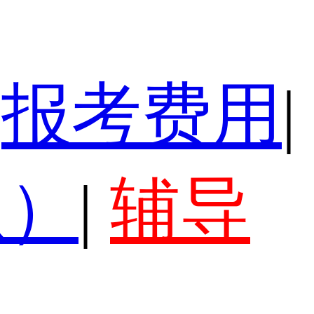
报考费用
|
认）
|
辅导