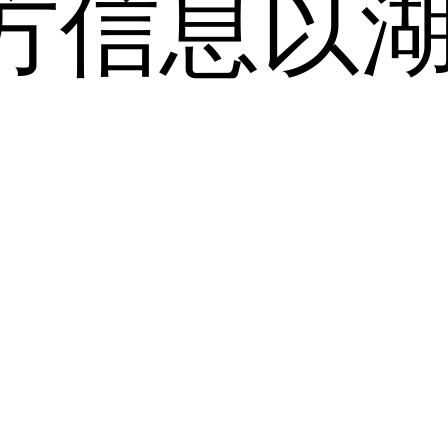
方信息以
。