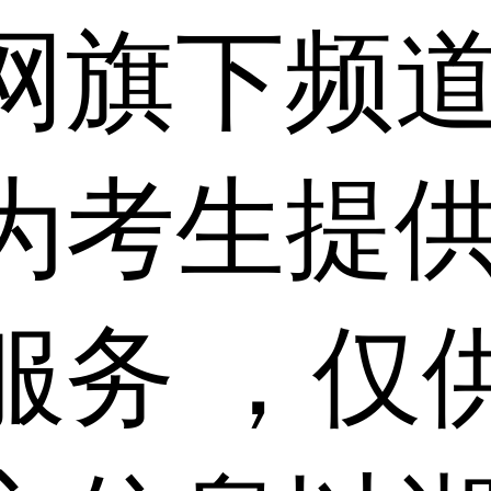
网旗下频
为考生提
服务 ，仅