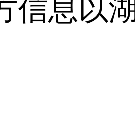
方信息以
。