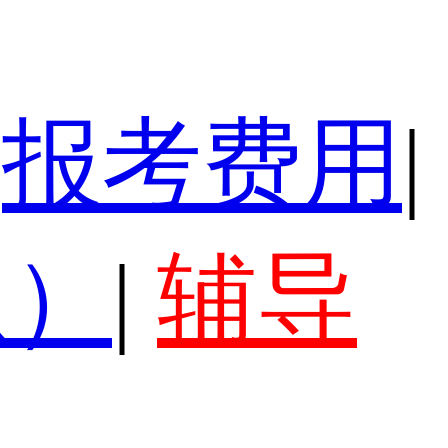
报考费用
|
认）
|
辅导