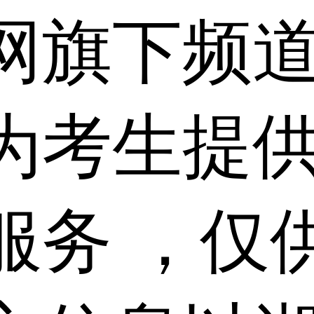
网旗下频
为考生提
服务 ，仅