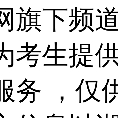
网旗下频
为考生提
服务 ，仅