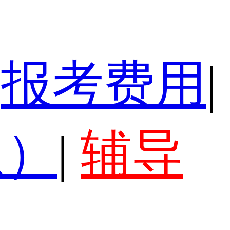
报考费用
|
认）
|
辅导