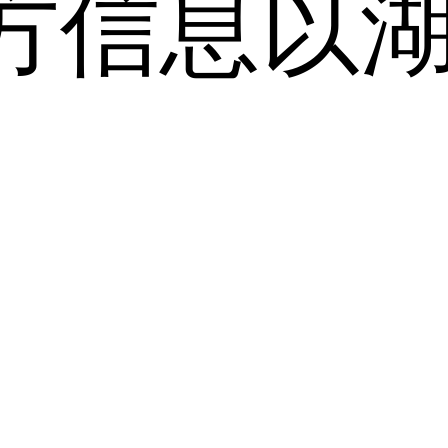
方信息以
。