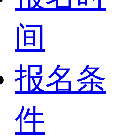
间
报名条
件