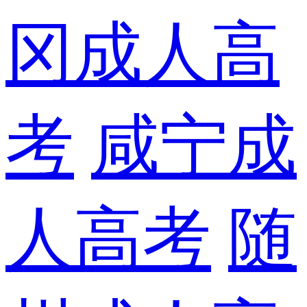
冈成人高
考
咸宁成
人高考
随