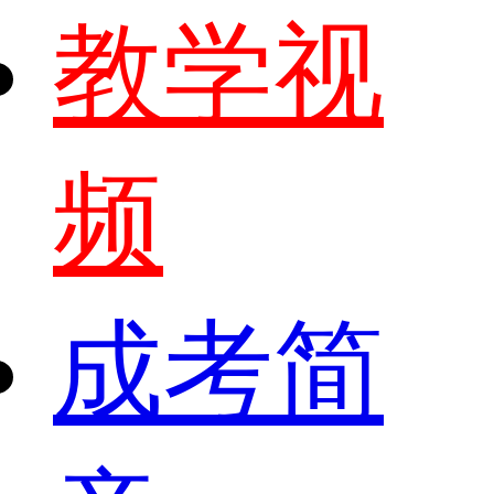
教学视
频
成考简