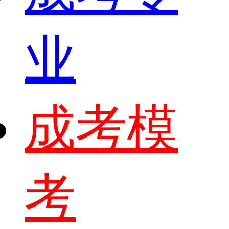
业
成考模
考