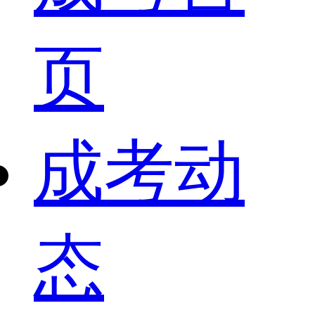
页
成考动
态