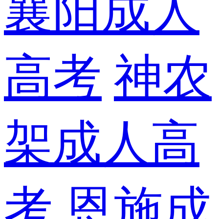
襄阳成人
高考
神农
架成人高
考
恩施成