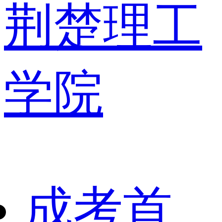
荆楚理工
学院
成考首