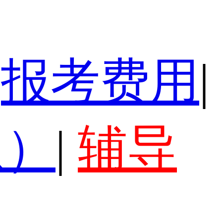
报考费用
|
认）
|
辅导