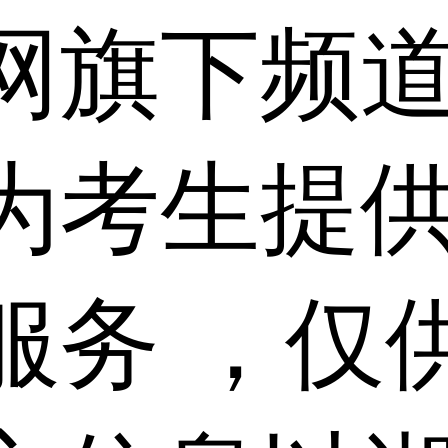
网旗下频
为考生提
服务 ，仅