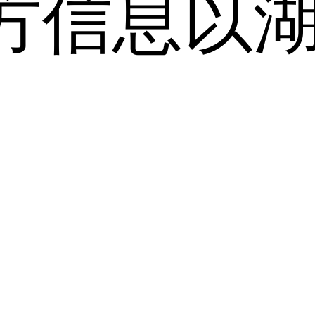
方信息以
。