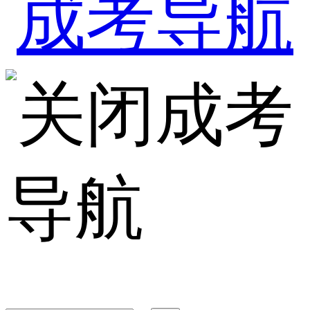
成考
导航