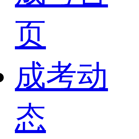
页
成考动
态