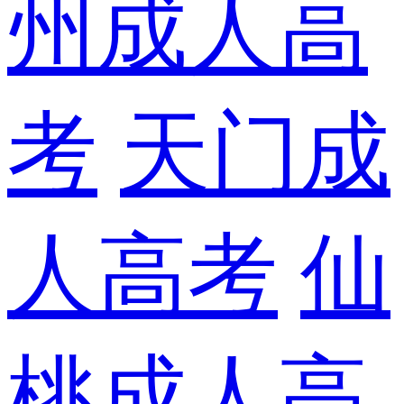
州成人高
考
天门成
人高考
仙
桃成人高