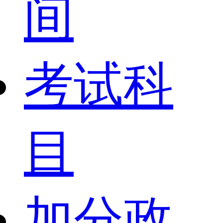
间
考试科
目
加分政