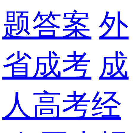
题答案
外
省成考
成
人高考经