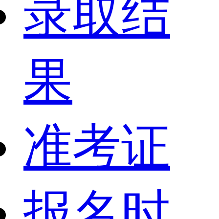
录取结
果
准考证
报名时