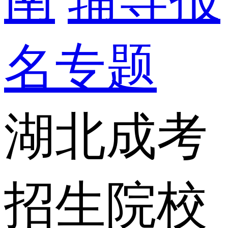
名专题
湖北成考
招生院校