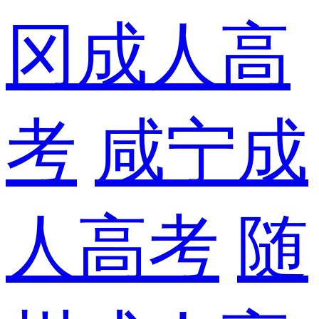
冈成人高
考
咸宁成
人高考
随