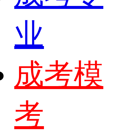
业
成考模
考