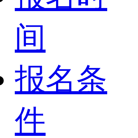
间
报名条
件