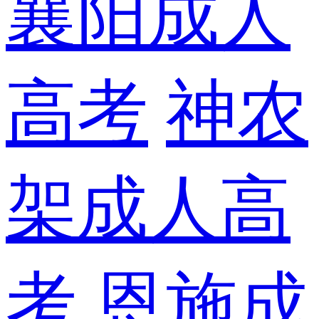
襄阳成人
高考
神农
架成人高
考
恩施成