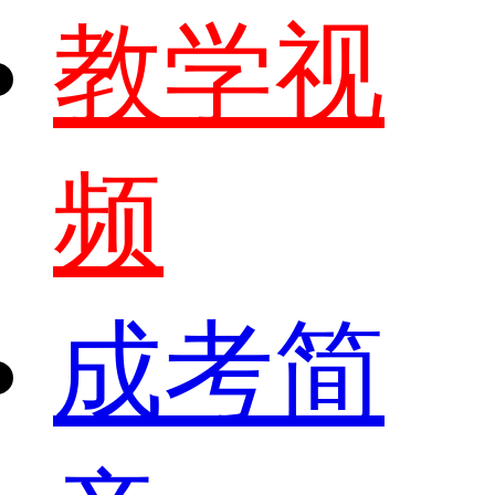
教学视
频
成考简