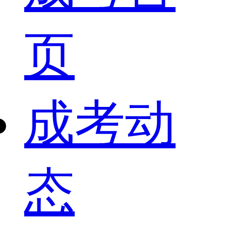
页
成考动
态