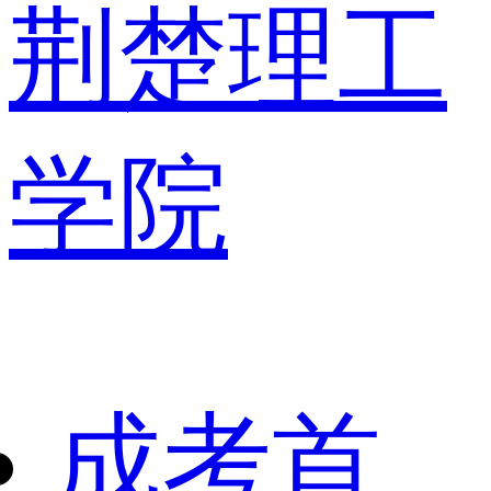
荆楚理工
学院
成考首