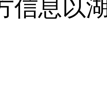
方信息以
。