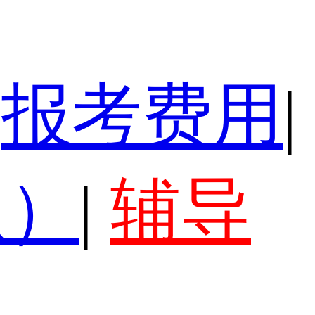
报考费用
|
认）
|
辅导