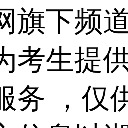
网旗下频
为考生提
服务 ，仅