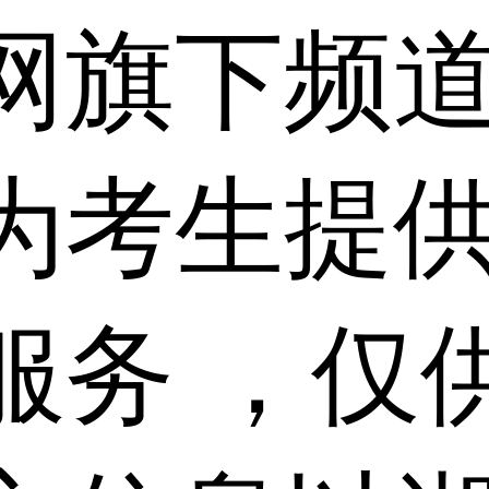
网旗下频
为考生提
服务 ，仅