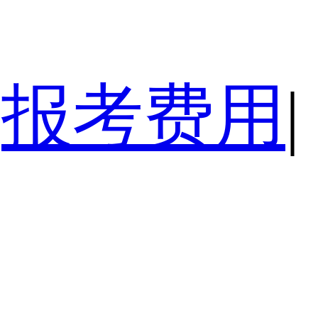
报考费用
|