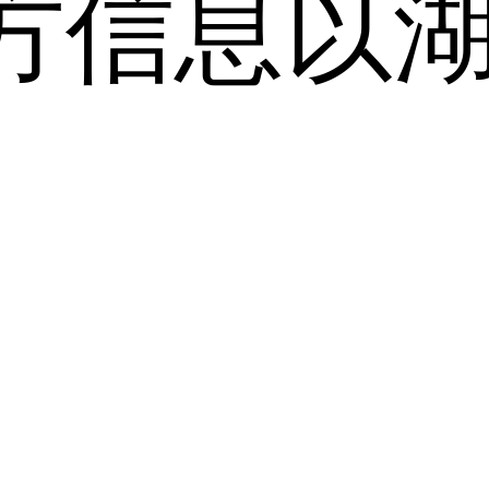
方信息以
。