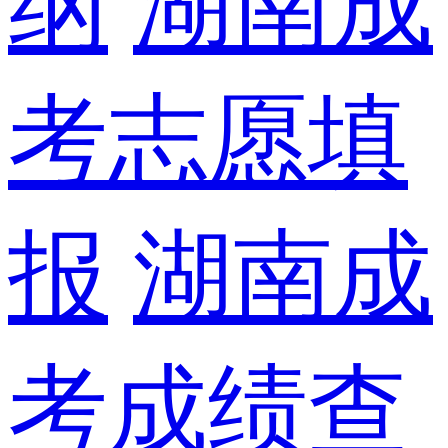
纲
湖南成
考志愿填
报
湖南成
考成绩查