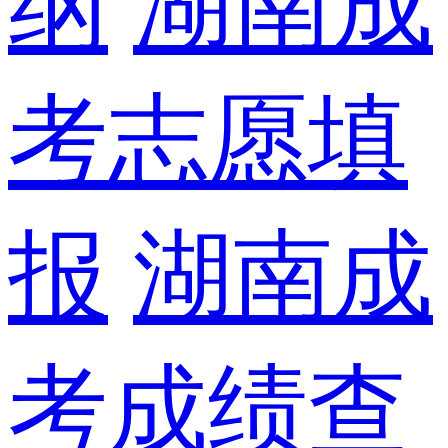
纲
湖南成
考志愿填
报
湖南成
考成绩查