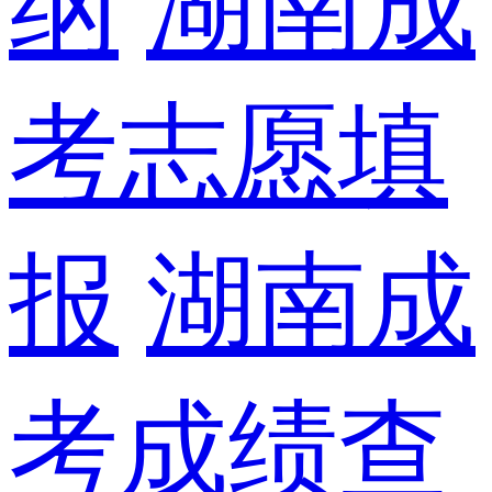
纲
湖南成
考志愿填
报
湖南成
考成绩查