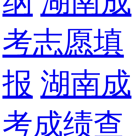
纲
湖南成
考志愿填
报
湖南成
考成绩查