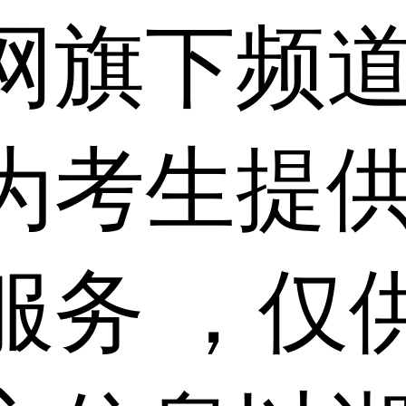
网旗下频
为考生提
服务 ，仅