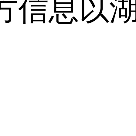
方信息以
。