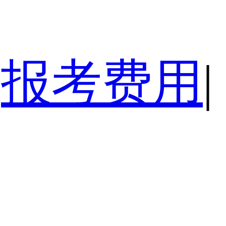
报考费用
|