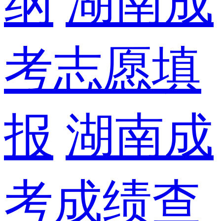
纲
湖南成
考志愿填
报
湖南成
考成绩查