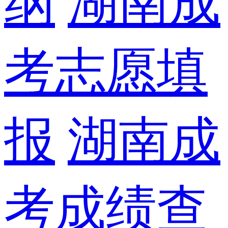
纲
湖南成
考志愿填
报
湖南成
考成绩查