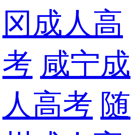
冈成人高
考
咸宁成
人高考
随