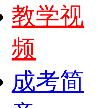
教学视
频
成考简