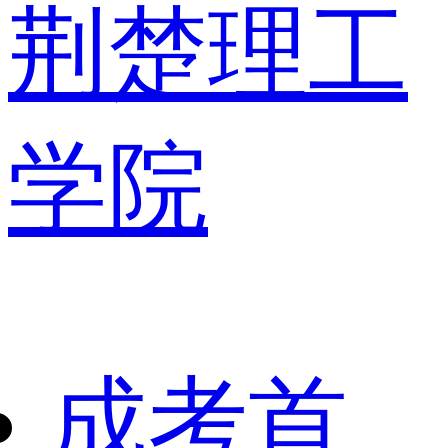
荆楚理工
学院
成考首