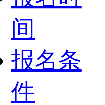
间
报名条
件