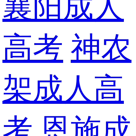
襄阳成人
高考
神农
架成人高
考
恩施成