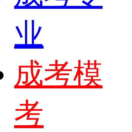
业
成考模
考