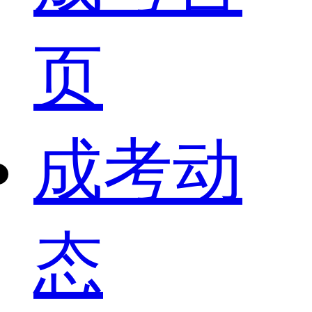
页
成考动
态