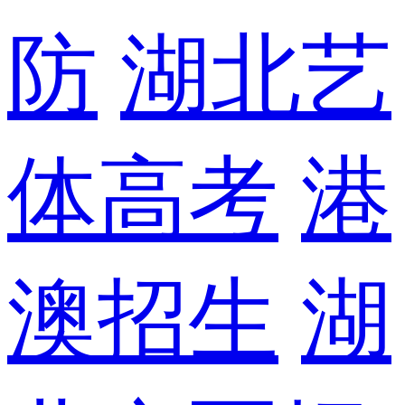
防
湖北艺
体高考
港
澳招生
湖