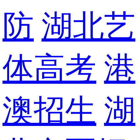
防
湖北艺
体高考
港
澳招生
湖