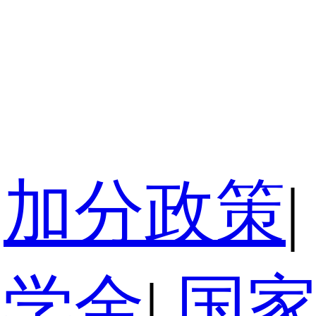
加分政策
|
奖学金
|
国