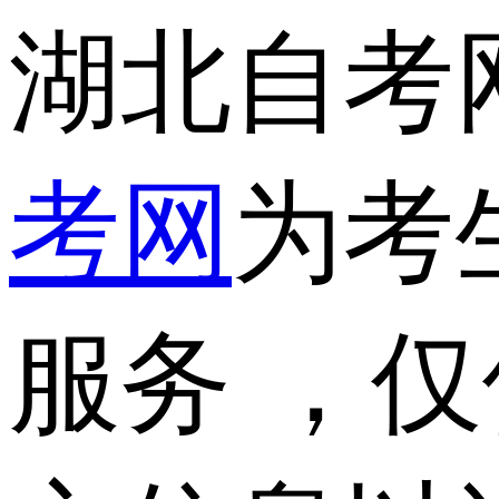
湖北自考
考网
为考
服务 ，