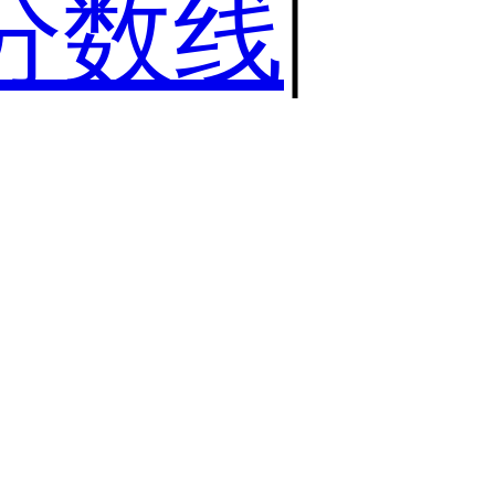
分数线
|