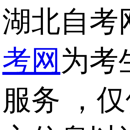
湖北自考
考网
为考
服务 ，