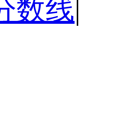
分数线
|