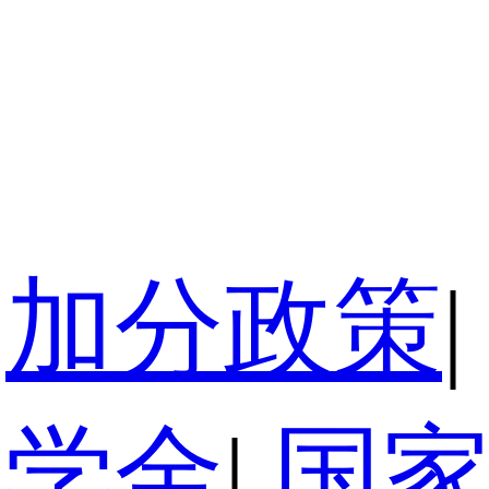
加分政策
|
奖学金
|
国