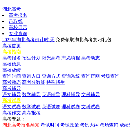
湖北高考
高考报名
录取线
高校展示
专业查询
2025年湖北高考倒计时
天
免费领取湖北高考复习礼包
高考首页
高考指南
高考报名
招生计划
阳光高考
志愿填报
高考动态
高校信息
高校成绩
查询时间
查询入口
查询方式
查询系统
查询官网
考场查询
高考动态
高考分数线
特殊招生
高考辅导
语文辅导
数学辅导
英语辅导
理科辅导
文科辅导
高考试卷
语文试卷
数学试卷
英语试卷
理科试卷
文科试卷
高考作文
高考报考
高考专题：
湖北高考报名须知
考试时间
考试政策
考试大纲
考场查询
成绩