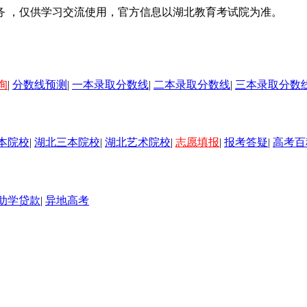
务 ，仅供学习交流使用，官方信息以湖北教育考试院为准。
询
|
分数线预测
|
一本录取分数线
|
二本录取分数线
|
三本录取分数
本院校
|
湖北三本院校
|
湖北艺术院校
|
志愿填报
|
报考答疑
|
高考百
助学贷款
|
异地高考