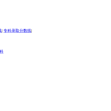
线
|
专科录取分数线
|
科