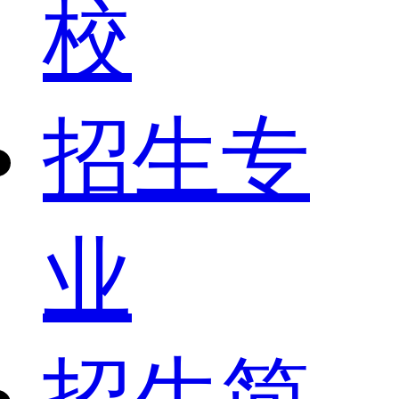
校
招生专
业