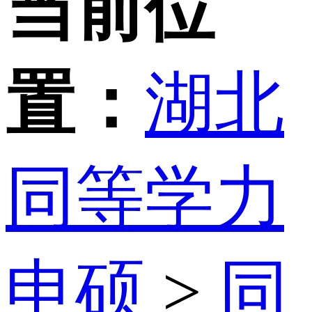
当前位
置：
湖北
同等学力
申硕
>
同